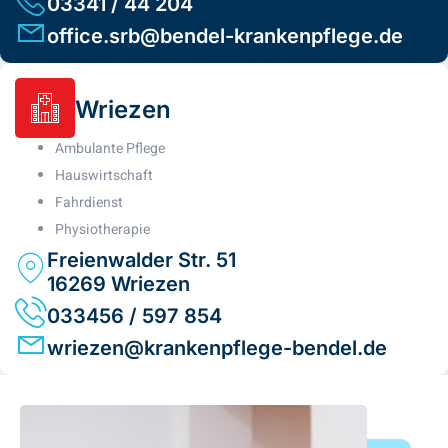
03341 / 44 204
office.srb@bendel-krankenpflege.de
Wriezen
Ambulante Pflege
Hauswirtschaft
Fahrdienst
Physiotherapie
Freienwalder Str. 51
16269 Wriezen
033456 / 597 854
wriezen@krankenpflege-bendel.de